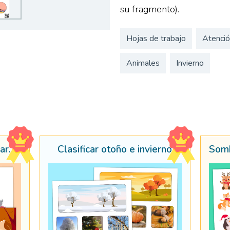
su fragmento).
Hojas de trabajo
Atenció
Animales
Invierno
Animales de otoño - Emparejar siluetas
Clasificar otoño e invierno