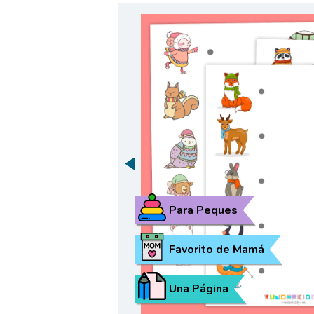
Para Peques
Favorito de Mamá
Una Página