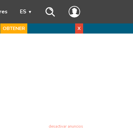
res
ES
OBTENER
X
desactivar anuncios