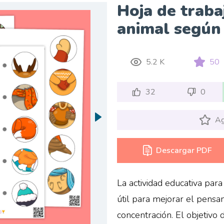
Hoja de traba
animal según
5.2 K
50
32
0
Ag
Descargar PDF
La actividad educativa par
útil para mejorar el pensam
concentración. El objetivo d