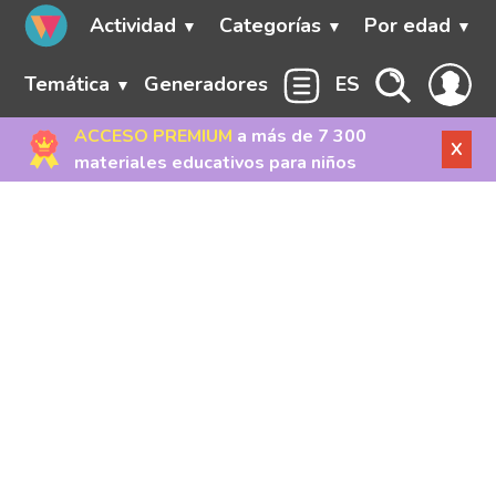
Actividad
Categorías
Por edad
Temática
Generadores
ES
ACCESO PREMIUM
a más de 7 300
X
materiales educativos para niños