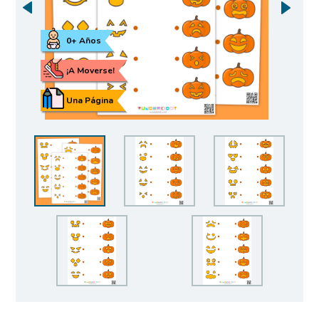
0+ Años
¡A Moverse!
Una Página