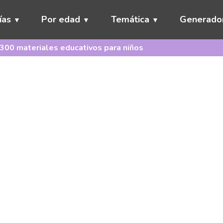
ías
Por edad
Temática
Generado
300 materiales educativos para niños