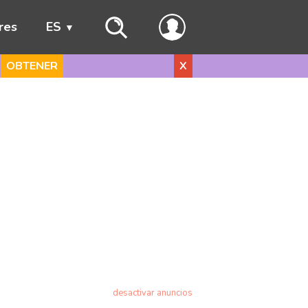
res
ES
OBTENER
X
desactivar anuncios