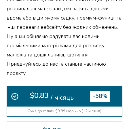
розвивальні матеріали для занять з дітьми
вдома або в дитячому садку, преміум-функції та
інші переваги вебсайту без жодних обмежень.
Ну а ми обіцяємо радувати вас новими
преміальними матеріалами для розвитку
малюків та дошкільників щотижня.
Приєднуйтесь до нас та станьте частиною
проєкту!
$0.83
-58%
/ місяць
Сума до сплати $9.99 щорічно (12 місяців)