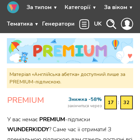
За типом
Категорії
За віком
Тематика
Генератори
UK
Матеріал «Англійська абетка» доступний лише за
PREMIUM-підпискою.
PREMIUM
Знижка -58%
17
:
32
закінчиться через
У вас немає
PREMIUM
-підписки
WUNDERKIDDY
? Саме час її отримати! З
преміальною підпискою вам стануть доступні всі