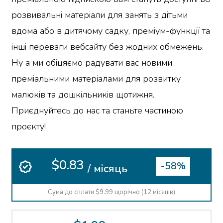
розвивальні матеріали для занять з дітьми
вдома або в дитячому садку, преміум-функції та
інші переваги вебсайту без жодних обмежень.
Ну а ми обіцяємо радувати вас новими
преміальними матеріалами для розвитку
малюків та дошкільників щотижня.
Приєднуйтесь до нас та станьте частиною
проєкту!
$0.83
-58%
/ місяць
Сума до сплати $9.99 щорічно (12 місяців)