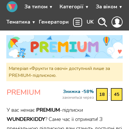
За типом
Категорії
За віком
Тематика
Генератори
UK
Матеріал «Фрукти та овочі» доступний лише за
PREMIUM-підпискою.
PREMIUM
Знижка -58%
18
:
45
закінчиться через
У вас немає
PREMIUM
-підписки
WUNDERKIDDY
? Саме час її отримати! З
преміальною підпискою вам стануть доступні всі