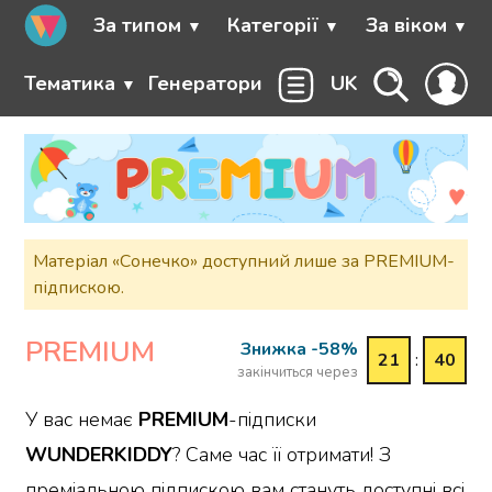
За типом
Категорії
За віком
Тематика
Генератори
UK
Матеріал «Сонечко» доступний лише за PREMIUM-
підпискою.
PREMIUM
Знижка -58%
21
:
40
закінчиться через
У вас немає
PREMIUM
-підписки
WUNDERKIDDY
? Саме час її отримати! З
преміальною підпискою вам стануть доступні всі