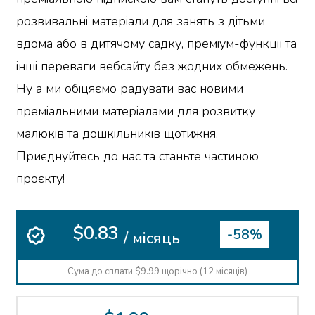
розвивальні матеріали для занять з дітьми
вдома або в дитячому садку, преміум-функції та
інші переваги вебсайту без жодних обмежень.
Ну а ми обіцяємо радувати вас новими
преміальними матеріалами для розвитку
малюків та дошкільників щотижня.
Приєднуйтесь до нас та станьте частиною
проєкту!
$0.83
-58%
/ місяць
Сума до сплати $9.99 щорічно (12 місяців)