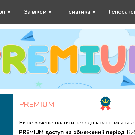
ії
За віком
Тематика
Генерато
PREMIUM
Ви не хочеше платити передплату щомісяця 
PREMIUM доступ на обмежений період
. Ви