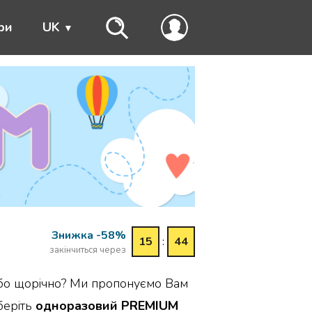
ри
UK
Знижка -58%
15
:
44
закінчиться через
або щорічно? Ми пропонуємо Вам
беріть
одноразовий PREMIUM