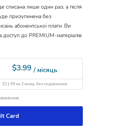
де списана лише один раз, а після
буде призупинена без
сань абонентської плати. Ви
за доступ до PREMIUM-матеріалів
$3.99
/ місяць
$11.99 на 3 місяці, без подовження
овження
it Card