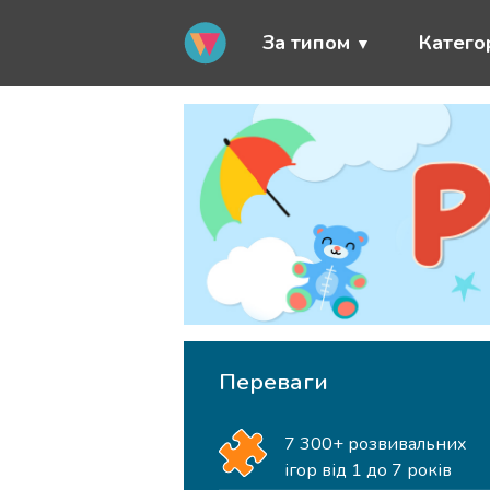
За типом
Категор
Переваги
7 300+ розвивальних
ігор від 1 до 7 років