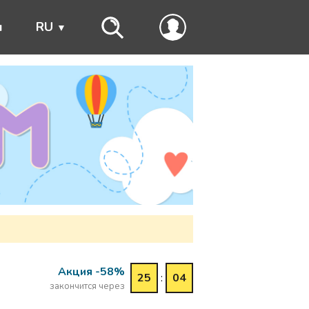
ы
RU
Акция -58%
25
:
04
закончится через