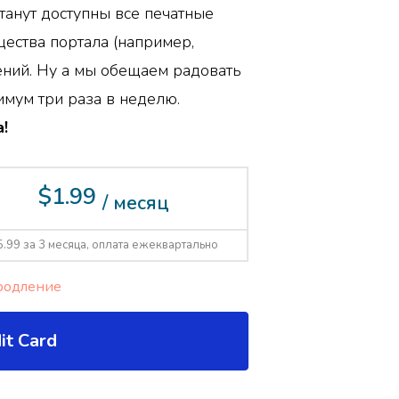
танут доступны все печатные
ества портала (например,
ений. Ну а мы обещаем радовать
мум три раза в неделю.
!
$1.99
/ месяц
5.99 за 3 месяца, оплата ежеквартально
родление
it Card