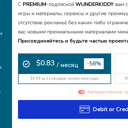
С
PREMIUM
-подпиской
WUNDERKIDDY
вам с
игры и материалы, сервисы и другие преимущ
т
отсутствие рекламы) без каких-либо огранич
вас новыми премиальными материалами мини
т
Присоединяйтесь и будьте частью проекта
$0.83
-58%
/ месяц
я
$9.99 за 12 месяцев, оплата ежегодно
$
х
Автоматическое п
Debit or Cred