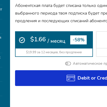
Абонентская плата будет списана только один
т
выбранного периода твоя подписка будет пр
продления и последующих списаний абонентс
я
$1.66
-58%
/ месяц
$19.99 за 12 месяцев, без продления
х
Автоматическое п
Debit or Cred