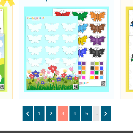
1
2
3
4
5
…