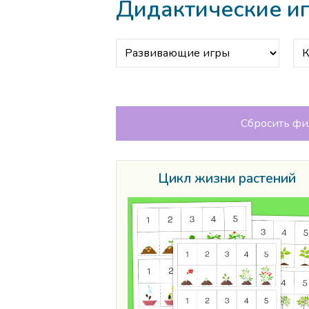
Дидактические и
Сбросить фи
Цикл жизни растений