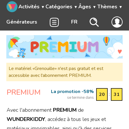
Activités
Catégories
Âges
Thèmes
Générateurs
FR
Le matériel «Grenouille» n'est pas gratuit et est
accessible avec l'abonnement PREMIUM.
PREMIUM
La promotion -58%
20
:
31
se termine dans
Avec l'abonnement
PREMIUM
de
WUNDERKIDDY
, accédez à tous les jeux et
matériaux imprimables, ainsi qu'à des services