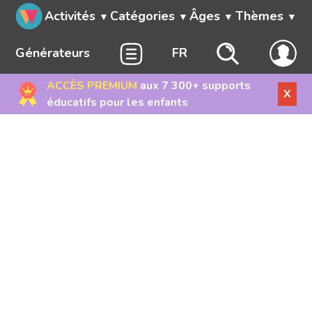
Activités
Catégories
Âges
Thèmes
Générateurs
FR
ACCÈS PREMIUM
aux 7 300+ supports
X
éducatifs pour les enfants