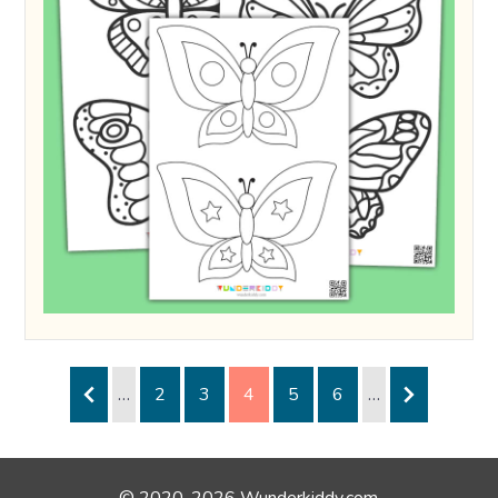
…
2
3
4
5
6
…
© 2020-2026 Wunderkiddy.com