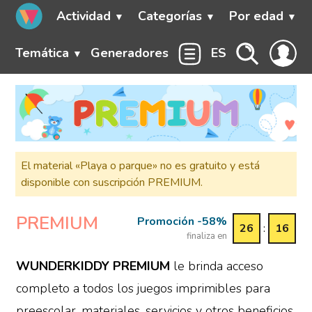
Actividad
Categorías
Por edad
Temática
Generadores
ES
El material «Playa o parque» no es gratuito y está
disponible con suscripción PREMIUM.
PREMIUM
Promoción -58%
26
:
16
finaliza en
WUNDERKIDDY PREMIUM
le brinda acceso
completo a todos los juegos imprimibles para
preescolar, materiales, servicios y otros beneficios,