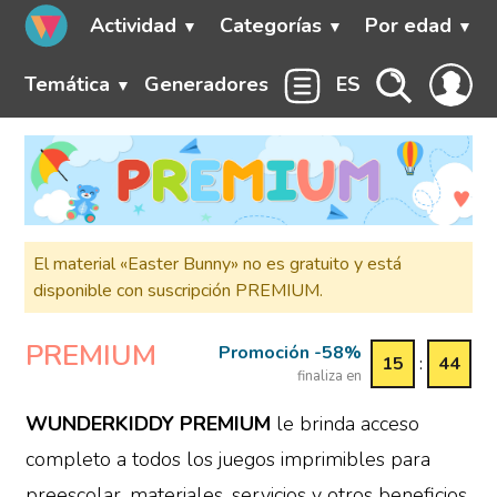
Actividad
Categorías
Por edad
Temática
Generadores
ES
El material «Easter Bunny» no es gratuito y está
disponible con suscripción PREMIUM.
PREMIUM
Promoción -58%
15
:
44
finaliza en
WUNDERKIDDY PREMIUM
le brinda acceso
completo a todos los juegos imprimibles para
preescolar, materiales, servicios y otros beneficios,