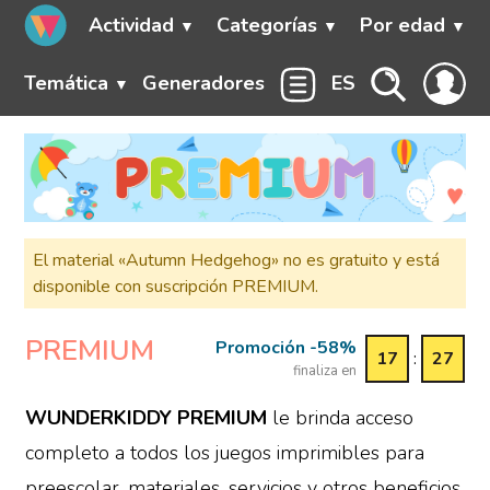
Actividad
Categorías
Por edad
Temática
Generadores
ES
El material «Autumn Hedgehog» no es gratuito y está
disponible con suscripción PREMIUM.
PREMIUM
Promoción -58%
17
:
27
finaliza en
WUNDERKIDDY PREMIUM
le brinda acceso
completo a todos los juegos imprimibles para
preescolar, materiales, servicios y otros beneficios,