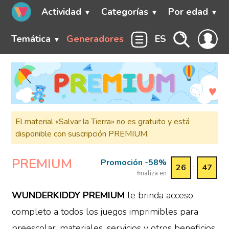
Actividad
Categorías
Por edad
Temática
Generadores
ES
El material «Salvar la Tierra» no es gratuito y está
disponible con suscripción PREMIUM.
PREMIUM
Promoción -58%
26
:
47
finaliza en
WUNDERKIDDY PREMIUM
le brinda acceso
completo a todos los juegos imprimibles para
preescolar, materiales, servicios y otros beneficios,