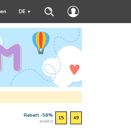
ren
DE
Rabatt -58%
15
:
49
endet in